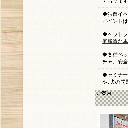
ております
◆独自イベ
イベントは
◆ペットフ
低脂質な
本
◆各種ペッ
チャ、安全
◆セミナー
や､犬の問
ご案内