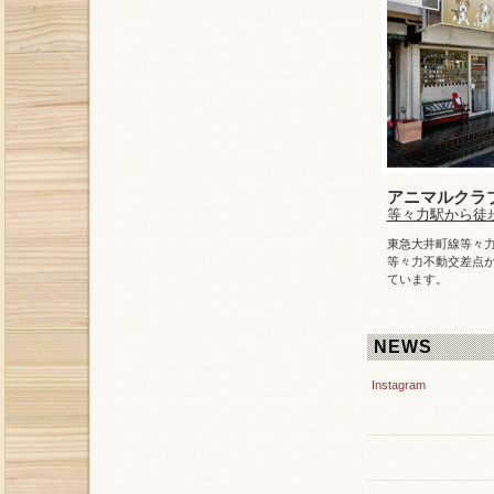
アニマルクラ
等々力駅から徒
東急大井町線等々力
等々力不動交差点
ています。
NEWS
Instagram