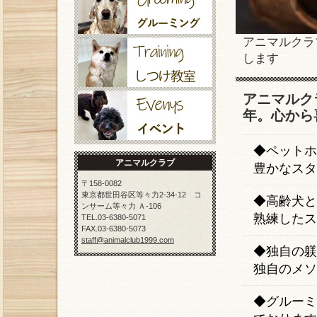
アニマルクラ
します
アニマルク
年。心から
◆ペットホ
アニマルクラブ
豊かなスタ
〒158-0082
東京都世田谷区等々力2-34-12 コ
◆高齢犬と
ンサーム等々力 Ａ-106
熟練したス
TEL.03-6380-5071
FAX.03-6380-5073
staff@animalclub1999.com
◆独自の躾
独自のメソ
◆グルーミ